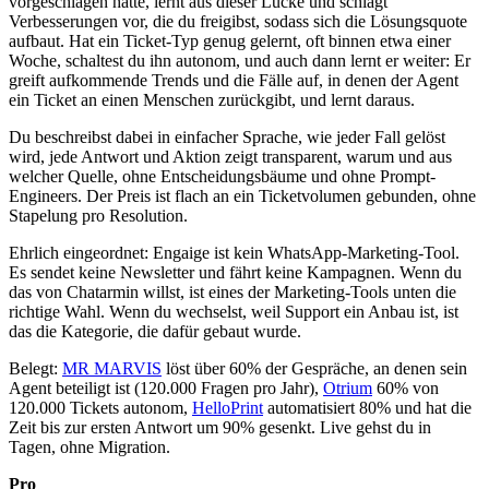
vorgeschlagen hätte, lernt aus dieser Lücke und schlägt
Verbesserungen vor, die du freigibst, sodass sich die Lösungsquote
aufbaut. Hat ein Ticket-Typ genug gelernt, oft binnen etwa einer
Woche, schaltest du ihn autonom, und auch dann lernt er weiter: Er
greift aufkommende Trends und die Fälle auf, in denen der Agent
ein Ticket an einen Menschen zurückgibt, und lernt daraus.
Du beschreibst dabei in einfacher Sprache, wie jeder Fall gelöst
wird, jede Antwort und Aktion zeigt transparent, warum und aus
welcher Quelle, ohne Entscheidungsbäume und ohne Prompt-
Engineers. Der Preis ist flach an ein Ticketvolumen gebunden, ohne
Stapelung pro Resolution.
Ehrlich eingeordnet: Engaige ist kein WhatsApp-Marketing-Tool.
Es sendet keine Newsletter und fährt keine Kampagnen. Wenn du
das von Chatarmin willst, ist eines der Marketing-Tools unten die
richtige Wahl. Wenn du wechselst, weil Support ein Anbau ist, ist
das die Kategorie, die dafür gebaut wurde.
Belegt:
MR MARVIS
löst über 60% der Gespräche, an denen sein
Agent beteiligt ist (120.000 Fragen pro Jahr),
Otrium
60% von
120.000 Tickets autonom,
HelloPrint
automatisiert 80% und hat die
Zeit bis zur ersten Antwort um 90% gesenkt. Live gehst du in
Tagen, ohne Migration.
Pro