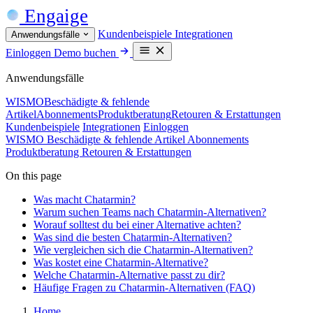
Engaige
Kundenbeispiele
Integrationen
Anwendungsfälle
Einloggen
Demo buchen
Anwendungsfälle
WISMO
Beschädigte & fehlende
Artikel
Abonnements
Produktberatung
Retouren & Erstattungen
Kundenbeispiele
Integrationen
Einloggen
WISMO
Beschädigte & fehlende Artikel
Abonnements
Produktberatung
Retouren & Erstattungen
On this page
Was macht Chatarmin?
Warum suchen Teams nach Chatarmin-Alternativen?
Worauf solltest du bei einer Alternative achten?
Was sind die besten Chatarmin-Alternativen?
Wie vergleichen sich die Chatarmin-Alternativen?
Was kostet eine Chatarmin-Alternative?
Welche Chatarmin-Alternative passt zu dir?
Häufige Fragen zu Chatarmin-Alternativen (FAQ)
Home